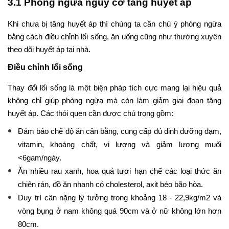
3.1 Phòng ngừa nguy cơ tăng huyết áp
Khi chưa bị tăng huyết áp thì chúng ta cần chú ý phòng ngừa
bằng cách điều chỉnh lối sống, ăn uống cũng như thường xuyên
theo dõi huyết áp tại nhà.
Điều chỉnh lối sống
Thay đổi lối sống là một biện pháp tích cực mang lại hiệu quả
không chỉ giúp phòng ngừa mà còn làm giảm giai đoạn tăng
huyết áp. Các thói quen cần được chú trọng gồm:
Đảm bảo chế độ ăn cân bằng, cung cấp đủ dinh dưỡng đạm,
vitamin, khoáng chất, vi lượng và giảm lượng muối
<6gam/ngày.
Ăn nhiều rau xanh, hoa quả tươi hạn chế các loại thức ăn
chiên rán, đồ ăn nhanh có cholesterol, axit béo bão hòa.
Duy trì cân nặng lý tưởng trong khoảng 18 - 22,9kg/m2 và
vòng bụng ở nam không quá 90cm và ở nữ không lớn hơn
80cm.