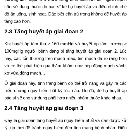
cần sử dụng thuốc do bác sĩ kê hạ huyết áp và điều chỉnh chế
độ ăn uống, sinh hoạt. Đặc biệt cần trú trọng không để huyết áp
tăng cao hơn.
2.3 Tăng huyết áp giai đoạn 2
Khi huyết áp tâm thu ≥ 160 mmHg và huyết áp tâm trương ≥
100mgHg người bệnh đang bị tăng huyết áp giai đoạn 2. Lúc
này, các tổn thương trên mạch máu, tim mạch đã rõ ràng hơn
và có thể phát hiện qua thăm khám như hẹp động mạch vành,
xơ vữa động mạch…
Ở giai đoạn này, tình trạng bệnh có thể trở nặng và gây ra các
biến chứng nguy hiểm bất kỳ lúc nào. Do đó, để hạ huyết áp
bác sĩ sẽ cho sử dụng phối hợp nhiều nhóm thuốc khác nhau.
2.4 Tăng huyết áp giai đoạn 3
Đây là giai đoạn tăng huyết áp
nguy hiểm nhất và cần được xử
lý kịp thời để tránh nguy hiểm đến tính mạng bệnh nhân. Điều