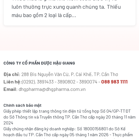
luôn thường trực xung quanh chúng ta. Thiếu
máu bao gồm 2 loại là cấp...
CÔNG TY CỔ PHẦN DƯỢC HẬU GIANG
Địa chỉ:
288 Bis Nguyễn Văn Cừ, P. Cái Khế, TP. Cần Thơ
Liên hệ:
(0292). 3891433 - 3890802 - 3890074 -
088 983 1111
Email:
dhgpharma@dhgpharma.com.vn
Chính sách bảo mật
Giấy phép thiết lập trang thông tin điện tử tổng hợp Số 04/GP-TTĐT
do Sở Thông tin và Truyền thông TP. Cần Thơ cấp ngày 20 tháng 11 năm
2024
Giấy chứng nhận đăng ký doanh nghiệp: Số 18000156801 do Sở Kế
hoạch đầu tư TP. Cần Thơ cấp ngày 05 tháng 1 năm 2026 - Thực phẩm