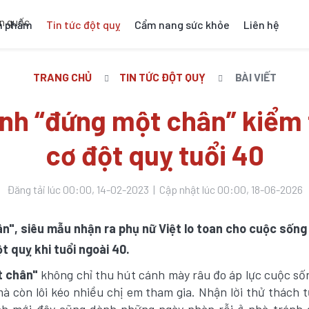
n phẩm
Tin tức đột quỵ
Cẩm nang sức khỏe
Liên hệ
TRANG CHỦ
TIN TỨC ĐỘT QUỴ
BÀI VIẾT
nh “đứng một chân” kiểm 
cơ đột quỵ tuổi 40
Đăng tải lúc 00:00, 14-02-2023 | Cập nhật lúc 00:00, 18-06-2026
n", siêu mẫu nhận ra phụ nữ Việt lo toan cho cuộc sốn
t quỵ khi tuổi ngoài 40.
 chân"
không chỉ thu hút cánh mày râu đo áp lực cuộc số
mà còn lôi kéo nhiều chị em tham gia. Nhận lời thử thách 