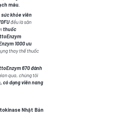
ạch máu
.
 sức khỏe viên
70FU
đều là sản
ẩm
thuốc
attoEnzym
Enzym 1000 ưu
dụng thay thế thuốc
ttoEnzym 670 đánh
gian qua, chúng tôi
n, có dạng viên nang
ttokinase Nhật Bản