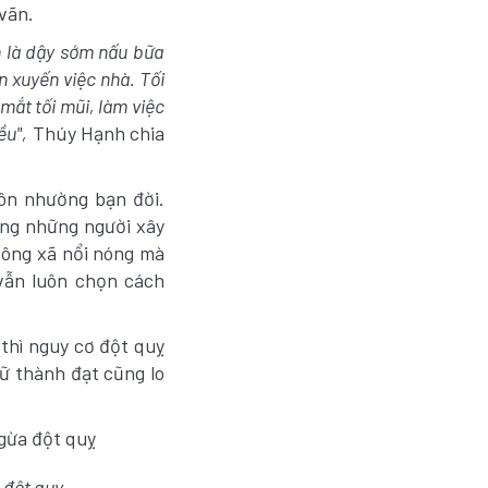
 vãn.
n là dậy sớm nấu bữa
n xuyến việc nhà. Tối
 mắt tối mũi, làm việc
ều",
Thúy Hạnh chia
ôn nhường bạn đời.
ong những người xây
ông xã nổi nóng mà
vẫn luôn chọn cách
thì nguy cơ đột quỵ
ữ thành đạt cũng lo
 đột quỵ