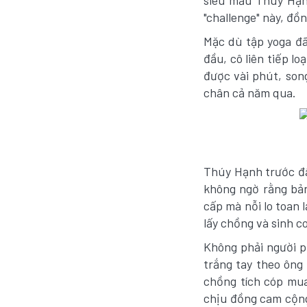
siêu mẫu Thúy Hạn
"challenge" này, đồ
Mặc dù tập yoga đ
đầu, cô liên tiếp l
được vài phút, son
chân cả năm qua.
Thúy Hạnh trước đâ
không ngờ rằng bản
cấp mà nỗi lo toan 
lấy chồng và sinh c
Không phải người p
trắng tay theo ông
chồng tích cóp mua
chịu đồng cam cộng