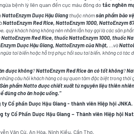
 ngừa bệnh lý liên quan đến cục máu đông do
tắc nghẽn m
m
NattoEnzym Dược Hậu Giang
thuộc nhóm
sản phẩm bảo vệ
à
NattoEnzym Red Rice, NattoEnzym 1000,
NattoEnzym 6
e, quý khách hàng không nên nhầm lẫn hay gọi là các sản ph
 NattoEnzym Red Rice, thuốc NattoEnzym 1000, thuốc N
oEnzym Dược Hậu Giang, NattoEnzym của Nhật,
...và
Natto
 ngừa tai biến hoặc hỗ trợ phục hồi sau tai biến, không có tác 
ăn được không
?
NattoEnzym Red Rice ăn có tốt không
?
Na
 những câu hỏi khách hàng có sự quan tâm đặc biệt trong thời 
Sản phẩm Natto được chiết xuất từ nguyên liệu thiên nhiê
hể dùng cho ăn hoặc uống."
 ty Cổ phần Dược Hậu Giang - thành viên Hiệp hội JNKA.
g ty Cổ Phần Dược Hậu Giang – Thành viên Hiệp hội Na
uyễn Văn Cừ, An Hòa, Ninh Kiều, Cần Thơ.