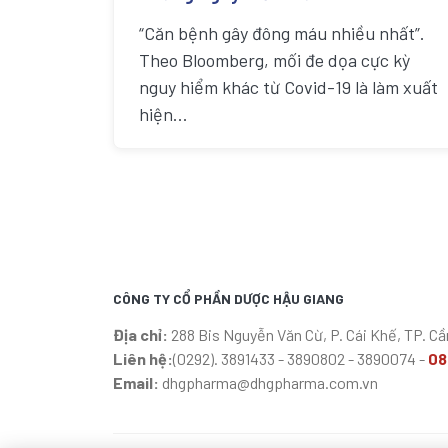
“Căn bệnh gây đông máu nhiều nhất”.
Theo Bloomberg, mối đe dọa cực kỳ
nguy hiểm khác từ Covid-19 là làm xuất
hiện...
CÔNG TY CỔ PHẦN DƯỢC HẬU GIANG
Địa chỉ:
288 Bis Nguyễn Văn Cừ, P. Cái Khế, TP. C
Liên hệ:
(0292). 3891433 - 3890802 - 3890074 -
08
Email:
dhgpharma@dhgpharma.com.vn