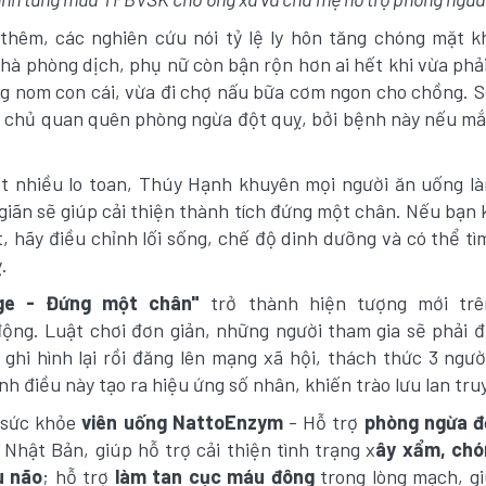
thêm, các nghiên cứu nói tỷ lệ ly hôn tăng chóng mặt kh
hà phòng dịch, phụ nữ còn bận rộn hơn ai hết khi vừa phải
ng nom con cái, vừa đi chợ nấu bữa cơm ngon cho chồng. 
chủ quan quên phòng ngừa đột quỵ, bởi bệnh này nếu mắc 
t nhiều lo toan, Thúy Hạnh khuyên mọi người ăn uống l
 giãn sẽ giúp cải thiện thành tích đứng một chân. Nếu bạ
, hãy điều chỉnh lối sống, chế độ dinh dưỡng và có thể t
.
ge - Đứng một chân"
trở thành hiện tượng mới tr
ộng. Luật chơi đơn giản, những người tham gia sẽ phải 
 ghi hình lại rồi đăng lên mạng xã hội, thách thức 3 ngư
nh điều này tạo ra hiệu ứng số nhân, khiến trào lưu lan tru
 sức khỏe
viên uống NattoEnzym
- Hỗ trợ
phòng ngừa đ
Nhật Bản, giúp hỗ trợ cải thiện tình trạng x
ây xẩm, chó
u não
; hỗ trợ
làm tan cục máu đông
trong lòng mạch, g