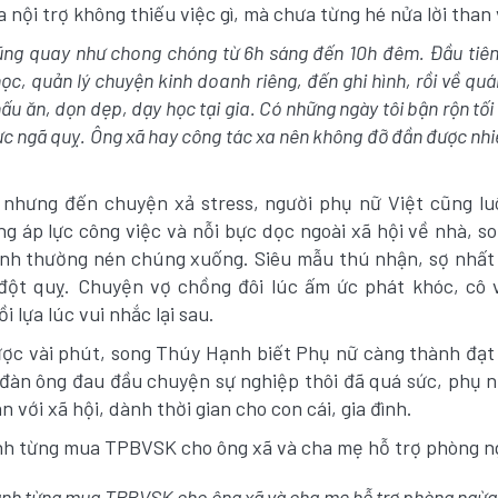
ia nội trợ không thiếu việc gì, mà chưa từng hé nửa lời than
ũng quay như chong chóng từ 6h sáng đến 10h đêm. Đầu tiê
ọc, quản lý chuyện kinh doanh riêng, đến ghi hình, rồi về quá
ấu ăn, dọn dẹp, dạy học tại gia. Có những ngày tôi bận rộn tối
c ngã quỵ. Ông xã hay công tác xa nên không đỡ đần được nhi
 nhưng đến chuyện xả stress, người phụ nữ Việt cũng lu
g áp lực công việc và nỗi bực dọc ngoài xã hội về nhà, s
nh thường nén chúng xuống. Siêu mẫu thú nhận, sợ nhất 
đột quỵ. Chuyện vợ chồng đôi lúc ấm ức phát khóc, cô 
 lựa lúc vui nhắc lại sau.
ợc vài phút, song Thúy Hạnh biết Phụ nữ càng thành đạt 
 đàn ông đau đầu chuyện sự nghiệp thôi đã quá sức, phụ n
 với xã hội, dành thời gian cho con cái, gia đình.
nh từng mua TPBVSK cho ông xã và cha mẹ hỗ trợ phòng ngừa