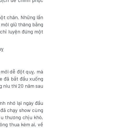
dịch để chinh phục
ột chân. Những lần
u mới giữ thăng bằng
 chỉ luyện đứng một
 mới dễ đột quỵ, mà
ỏe đã bắt đầu xuống
g niu thì 20 năm sau
nh nhớ lại ngày đầu
ữ đã chạy show cùng
ịu thương chịu khó,
ông thua kém ai, về