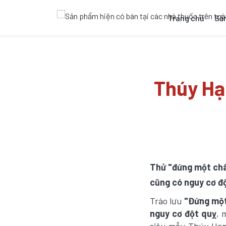
Trang chủ
Sả
Thúy Hạ
Thử "đứng một châ
cũng có nguy cơ độ
Trào lưu
"Đứng một
nguy cơ đột quỵ
, 