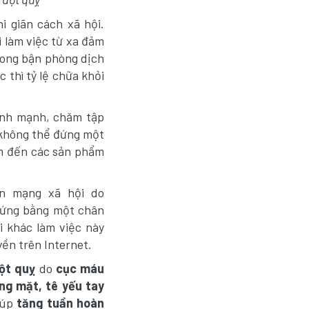
i giãn cách xã hội.
 làm việc từ xa đảm
Song bận phòng dịch
thì tỷ lệ chữa khỏi
ành mạnh, chăm tập
n không thể đứng một
ìm đến các sản phẩm
ên mạng xã hội do
đứng bằng một chân
ời khác làm việc này
yền trên Internet.
ột quỵ
do
cục máu
ng mặt, tê yếu tay
iúp
tăng tuần hoàn