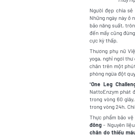
Người đẹp chia sẻ 
Những ngày này ở n
bảo năng suất, trô
đến mấy cũng đừng 
cực kỳ thấp.
Thương phụ nữ Việ
yoga, nghỉ ngơi thư
chân trên một phút
phòng ngừa đột quỵ
"
One Leg Challen
NattoEnzym phát đ
trong vòng 60 giây,
trong vòng 24h. Chí
Thực phẩm bảo vệ
đông
- Nguyên liệu 
chân do thiếu má