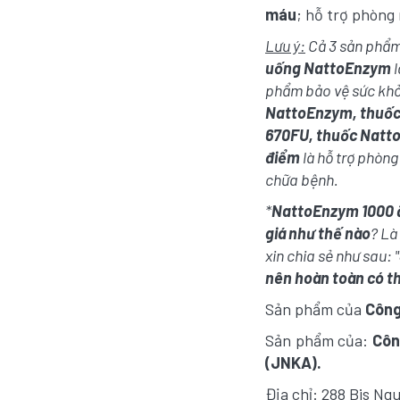
máu
; hỗ trợ phòng
Lưu ý:
Cả 3 sản phẩ
uống NattoEnzym
l
phẩm bảo vệ sức khỏ
NattoEnzym, thuốc
670FU, thuốc Natt
điểm
là hỗ trợ phòng
chữa bệnh.
*
NattoEnzym 1000 
giá như thế nào
? Là
xin chia sẻ như sau: "
nên hoàn toàn có t
Sản phẩm của
Công
Sản phẩm của:
Côn
(JNKA).
Địa chỉ: 288 Bis Ng