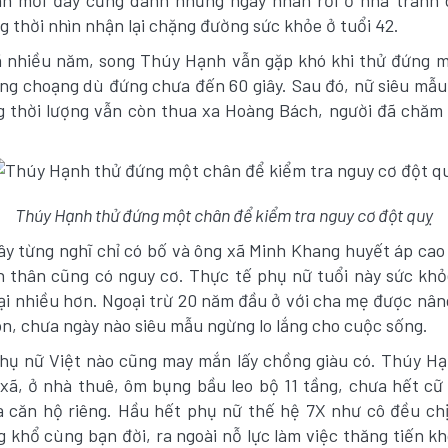
h mới đây cũng dành những ngày nhàn rỗi ở nhà tránh 
ng thời nhìn nhận lại chặng đường sức khỏe ở tuổi 42.
ã nhiều năm, song Thúy Hạnh vẫn gặp khó khi thử đứng m
oạng choạng dù đứng chưa đến 60 giây. Sau đó, nữ siêu mẫ
g thời lượng vẫn còn thua xa Hoàng Bách, người đã chăm
Thúy Hạnh thử đứng một chân để kiểm tra nguy cơ đột quỵ
y từng nghĩ chỉ có bố và ông xã Minh Khang huyết áp cao
 thân cũng có nguy cơ. Thực tế phụ nữ tuổi này sức kh
lại nhiều hơn. Ngoại trừ 20 năm đầu ở với cha mẹ được nân
on, chưa ngày nào siêu mẫu ngừng lo lắng cho cuộc sống.
hụ nữ Việt nào cũng may mắn lấy chồng giàu có. Thúy Hạ
 xã, ở nhà thuê, ôm bụng bầu leo bộ 11 tầng, chưa hết c
 căn hộ riêng. Hầu hết phụ nữ thế hệ 7X như cô đều ch
 khổ cùng bạn đời, ra ngoài nỗ lực làm việc thăng tiến kh