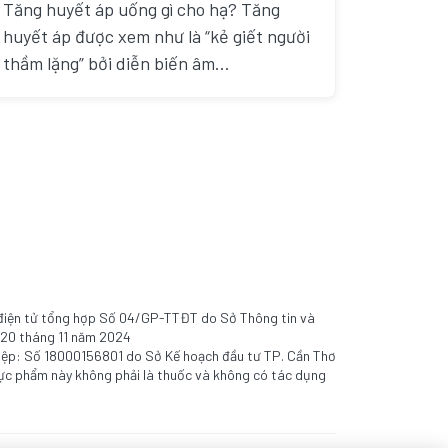
Tăng huyết áp uống gì cho hạ? Tăng
huyết áp được xem như là “kẻ giết người
thầm lặng” bởi diễn biến âm...
n điện tử tổng hợp Số 04/GP-TTĐT do Sở Thông tin và
 20 tháng 11 năm 2024
iệp: Số 18000156801 do Sở Kế hoạch đầu tư TP. Cần Thơ
ực phẩm này không phải là thuốc và không có tác dụng