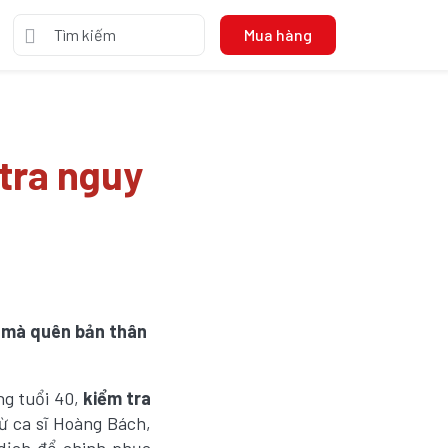
Mua hàng
tra nguy
g mà quên bản thân
ng tuổi 40,
kiểm tra
từ ca sĩ Hoàng Bách,