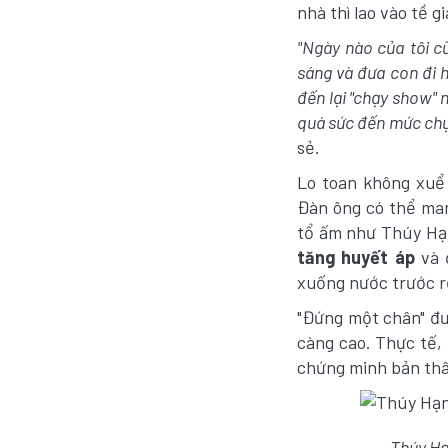
nhà thì lao vào tề g
"Ngày nào của tôi c
sáng và đưa con đi h
đến lại "chạy show" n
quá sức đến mức chự
sẻ.
Lo toan không xuể
Đàn ông có thể man
tổ ấm như Thúy Hạ
tăng huyết áp
và 
xuống nước trước rồi
"Đứng một chân" đư
càng cao. Thực tế,
chứng minh bản thân
Thúy Hạ