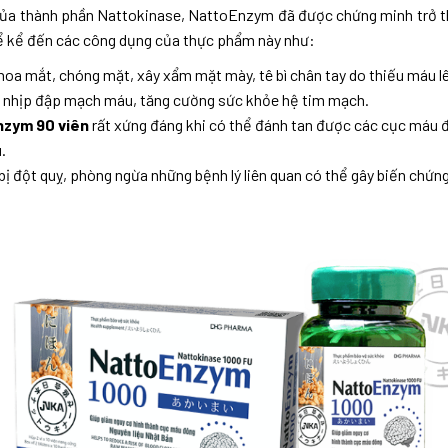
của thành phần Nattokinase, NattoEnzym đã được chứng minh trở th
hể kể đến các công dụng của thực phẩm này như:
g hoa mắt, chóng mặt, xây xẩm mặt mày, tê bì chân tay do thiếu máu l
h nhịp đập mạch máu, tăng cường sức khỏe hệ tim mạch.
nzym 90 viên
rất xứng đáng khi có thể đánh tan được các cục máu 
.
bị đột quỵ, phòng ngừa những bệnh lý liên quan có thể gây biến chứn