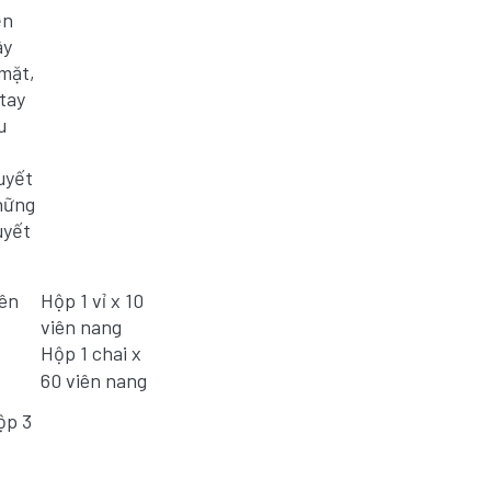
ện
ây
mặt,
tay
u
uyết
những
uyết
iên
Hộp 1 vỉ x 10
viên nang
Hộp 1 chai x
60 viên nang
ộp 3