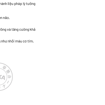
ành liệu pháp lý tưởng
ên não.
đông và tăng cường khả
g như nhồi máu cơ tim,