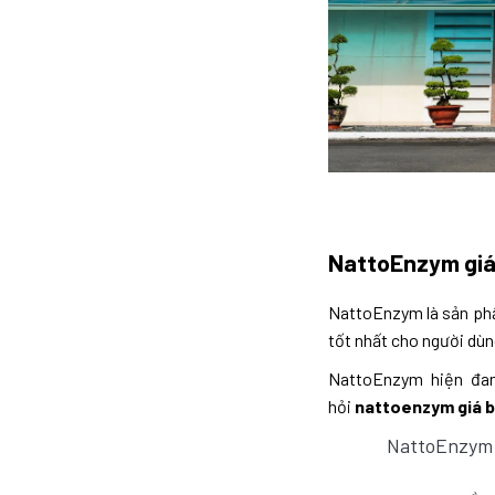
NattoEnzym giá
NattoEnzym là sản ph
tốt nhất cho người dù
NattoEnzym hiện đan
hỏi
nattoenzym giá b
NattoEnzym 