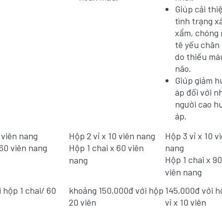
Giúp cải thi
tình trạng x
xẩm, chóng 
tê yếu chân 
do thiếu má
não.
Giúp giảm h
áp đối với 
người cao h
áp.
0 viên nang
Hộp 2 vỉ x 10 viên nang
Hộp 3 vỉ x 10 v
 60 viên nang
Hộp 1 chai x 60 viên
nang
Hộp 1 chai x 90
nang
viên nang
 hộp 1 chai/ 60
khoảng 150,000đ với hộp
145,000đ với h
20 viên
vỉ x 10 viên