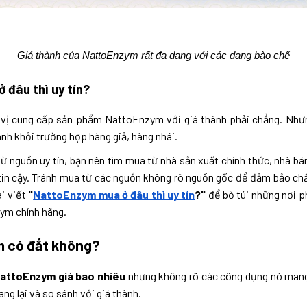
Giá thành của NattoEnzym rất đa dạng với các dạng bào chế
đâu thì uy tín?
 vị cung cấp sản phẩm NattoEnzym với giá thành phải chẳng. Như
ánh khỏi trường hợp hàng giả, hàng nhái.
nguồn uy tín, bạn nên tìm mua từ nhà sản xuất chính thức, nhà bán 
tin cậy. Tránh mua từ các nguồn không rõ nguồn gốc để đảm bảo chấ
i viết
"
NattoEnzym mua ở đâu thì uy tín
?"
để bỏ túi những nơi 
ym chính hãng.
 có đắt không?
attoEnzym giá bao nhiêu
nhưng không rõ các công dụng nó mang l
ng lại và so sánh với giá thành.