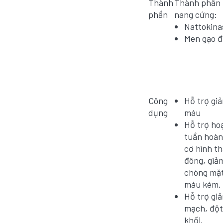
Thành
Thành phần 
phần
nang cứng:
Nattokina
Men gạo đ
Công
Hỗ trợ giả
dụng
máu
Hỗ trợ ho
tuần hoàn
cơ hình t
đông, giả
chóng mặt
máu kém.
Hỗ trợ gi
mạch, đột
khối.