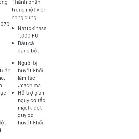
ong
Thành phần
trong một viên
nang cứng:
 670
Nattokinase
1.000 FU
Dầu cá
dạng bột
Người bị
 tuần
huyết khối
ão.
làm tắc
ơ
,mạch ma
cục
Hỗ trợ giảm
nguy cơ tắc
mạch, đột
quỵ do
đột
huyết khối.
t