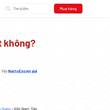
Mua hàng
t không?
. Vậy
NattoEnzym giá
u Giang
- Việt Nam. Sản