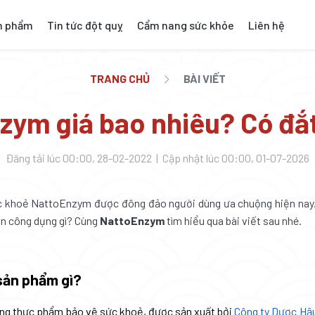
n phẩm
Tin tức đột quỵ
Cẩm nang sức khỏe
Liên hệ
TRANG CHỦ
BÀI VIẾT
zym giá bao nhiêu? Có đắ
Đăng tải lúc 00:00, 28-02-2022 | Cập nhật lúc 00:00, 01-07-2026
 khoẻ NattoEnzym được đông đảo người dùng ưa chuộng hiện nay
n công dụng gì? Cùng
NattoEnzym
tìm hiểu qua bài viết sau nhé.
sản phẩm gì?
ng thực phẩm bảo vệ sức khoẻ, được sản xuất bởi
Công ty Dược Hậ