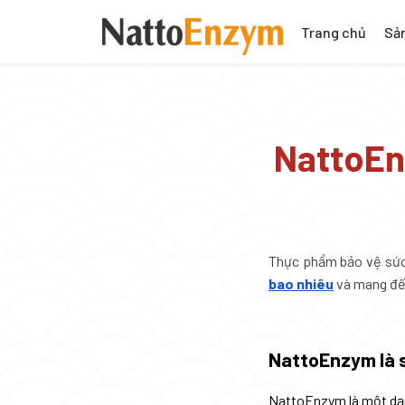
Trang chủ
Sả
NattoEn
Thực phẩm bảo vệ sức
bao nhiêu
và mang đế
NattoEnzym là 
NattoEnzym là một dạ