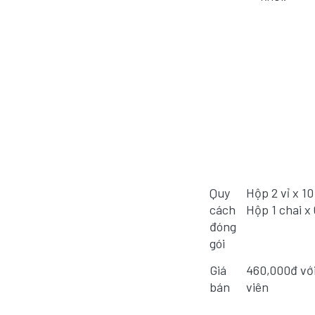
Quy
Hộp 2 vỉ x 1
cách
Hộp 1 chai x
đóng
gói
Giá
460,000đ với
bán
viên