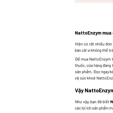
NattoEnzym mua ở 
Hiện có rất nhiều đơn
bàn cãi vì không thể tr
Để mua NattoEnzym từ 
thuốc, cửa hàng đáng 
sản phẩm. Đọc ngay bà
vệ sức khoẻ NattoEnz
Vậy NattoEnzym
Như vậy, bạn đã biết
N
các lợi ích sản phẩm ma