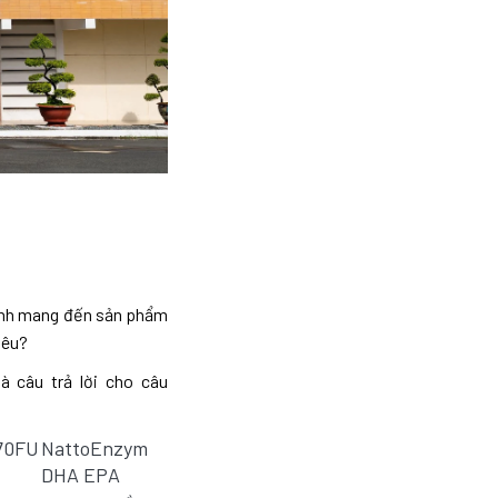
ệnh mang đến sản phẩm
iêu?
 câu trả lời cho câu
70FU
NattoEnzym
DHA EPA