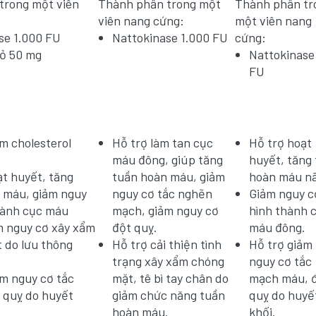
trong một viên
Thành phần trong một
Thành phần tr
viên nang cứng:
một viên nang
se 1.000 FU
Nattokinase 1.000 FU
cứng:
ỏ 50 mg
Nattokinase
FU
m cholesterol
Hỗ trợ làm tan cục
Hỗ trợ hoạt
máu đông, giúp tăng
huyết, tăng
ạt huyết, tăng
tuần hoàn máu, giảm
hoàn máu n
 máu, giảm nguy
nguy cơ tắc nghẽn
Giảm nguy c
hành cục máu
mạch, giảm nguy cơ
hình thành 
m nguy cơ xây xẩm
đột quỵ.
máu đông.
 do lưu thông
Hỗ trợ cải thiện tình
Hỗ trợ giảm
trạng xây xẩm chóng
nguy cơ tắc
ảm nguy cơ tắc
mặt, tê bì tay chân do
mạch máu, 
 quỵ do huyết
giảm chức năng tuần
quỵ do huyế
hoàn máu.
khối.