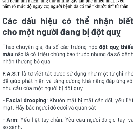
sau bệnh tim mạch, ung thư nhưng gây tàn phế nhiều nhất. Nếu
nắm rõ mức độ nguy cơ, người bệnh đã có thể “khước từ” tử thần.
Các dấu hiệu có thể nhận biết
cho một người đang bị đột quỵ
Theo chuyên gia, đa số các trường hợp
đột quỵ thiếu
máu
não là có triệu chứng báo trước nhưng đa số bệnh
nhân thường bỏ qua.
F.A.S.T
là từ viết tắt được sử dụng như một từ ghi nhớ
để giúp phát hiện và tăng cường khả năng đáp ứng với
nhu cầu của một người bị đột quỵ
-
Facial drooping
: Khuôn mặt bị mất cân đối; yếu liệt
mặt. Hãy bảo người đó cười và quan sát
-
Arm
: Yếu liệt tay chân. Yêu cầu người đó giơ tay và
so sánh.