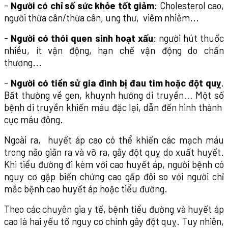
-
Người có chỉ số sức khỏe tốt giảm
: Cholesterol cao,
người thừa cân/thừa cân, ung thư, viêm nhiễm...
-
Người có thói quen sinh hoạt xấu
: người hút thuốc
nhiều, ít vận động, hạn chế vận động do chấn
thương...
-
Người có tiền sử gia đình bị đau tim hoặc đột quỵ
.
Bất thường về gen, khuynh hướng di truyền... Một số
bệnh di truyền khiến máu đặc lại, dẫn đến hình thành
cục máu đông.
Ngoài ra, huyết áp cao có thể khiến các mạch máu
trong não giãn ra và vỡ ra, gây đột quỵ do xuất huyết.
Khi tiểu đường đi kèm với cao huyết áp, người bệnh có
nguy cơ gặp biến chứng cao gấp đôi so với người chỉ
mắc bệnh cao huyết áp hoặc tiểu đường.
Theo các chuyên gia y tế, bệnh tiểu đường và huyết áp
cao là hai yếu tố nguy cơ chính gây đột quỵ. Tuy nhiên,