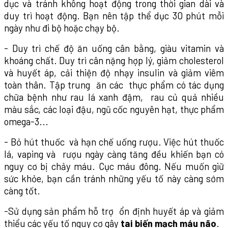
dục và tránh không hoạt động trong thời gian dài và
duy trì hoạt động. Bạn nên tập thể dục 30 phút mỗi
ngày như đi bộ hoặc chạy bộ.
- Duy trì chế độ ăn uống cân bằng, giàu vitamin và
khoáng chất. Duy trì cân nặng hợp lý, giảm cholesterol
và huyết áp, cải thiện độ nhạy insulin và giảm viêm
toàn thân. Tập trung ăn các thực phẩm có tác dụng
chữa bệnh như rau lá xanh đậm, rau củ quả nhiều
màu sắc, các loại đậu, ngũ cốc nguyên hạt, thực phẩm
omega-3...
- Bỏ hút thuốc và hạn chế uống rượu. Việc hút thuốc
lá, vaping và rượu ngày càng tăng đều khiến bạn có
nguy cơ bị chảy máu. Cục máu đông. Nếu muốn giữ
sức khỏe, bạn cần tránh những yếu tố này càng sớm
càng tốt.
-Sử dụng sản phẩm hỗ trợ ổn định huyết áp và giảm
thiểu các yếu tố nguy cơ gây
tai biến mạch máu não
.