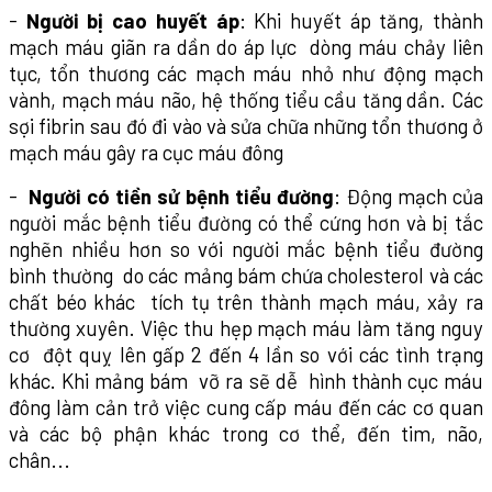
-
Người bị cao huyết áp
: Khi huyết áp tăng, thành
mạch máu giãn ra dần do áp lực dòng máu chảy liên
tục, tổn thương các mạch máu nhỏ như động mạch
vành, mạch máu não, hệ thống tiểu cầu tăng dần. Các
sợi fibrin sau đó đi vào và sửa chữa những tổn thương ở
mạch máu gây ra cục máu đông
-
Người có tiền sử bệnh tiểu đường
: Động mạch của
người mắc bệnh tiểu đường có thể cứng hơn và bị tắc
nghẽn nhiều hơn so với người mắc bệnh tiểu đường
bình thường do các mảng bám chứa cholesterol và các
chất béo khác tích tụ trên thành mạch máu, xảy ra
thường xuyên. Việc thu hẹp mạch máu làm tăng nguy
cơ đột quỵ lên gấp 2 đến 4 lần so với các tình trạng
khác. Khi mảng bám vỡ ra sẽ dễ hình thành cục máu
đông làm cản trở việc cung cấp máu đến các cơ quan
và các bộ phận khác trong cơ thể, đến tim, não,
chân...