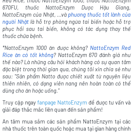
Red Rice, thuốc NattoEnzym 1000, thuốc NattoEnzym
670FU, thuốc NattoEnzym Dược Hậu Giang,
NattoEnzym của Nhật, ...và
phương thuốc tốt lành của
người Nhật
là hỗ trợ phòng ngừa tai biến hoặc hỗ trợ
phục hồi sau tai biến, không có tác dụng thay thế
thuốc chữa bệnh.
*NattoEnzym 1000 ăn được không?
NattoEnzym Red
Rice ăn có tốt không
? NattoEnzym 670 đánh giá như
thế nào? Là những câu hỏi khách hàng có sự quan tâm
đặc biệt trong thời gian qua, chúng tôi xin chia sẻ như
sau: "Sản phẩm Natto được chiết xuất từ nguyên liệu
thiên nhiên, có dạng viên nang nên hoàn toàn có thể
dùng cho ăn hoặc uống."
Truy cập ngay
fanpage NattoEnzym
để được tư vấn và
giải đáp thắc mắc liên quan đến sản phẩm!
An tâm mua sắm các sản phẩm NattoEnzym tại các
nhà thuốc trên toàn quốc hoặc mua tại gian hàng chính