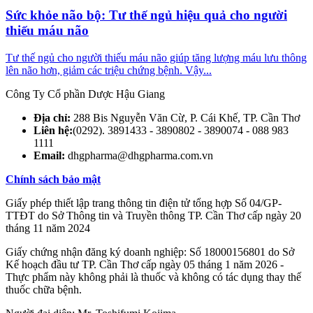
Sức khỏe não bộ: Tư thế ngủ hiệu quả cho người
thiếu máu não
Tư thế ngủ cho người thiếu máu não giúp tăng lượng máu lưu thông
lên não hơn, giảm các triệu chứng bệnh. Vậy...
Công Ty Cổ phần Dược Hậu Giang
Địa chỉ:
288 Bis Nguyễn Văn Cừ, P. Cái Khế, TP. Cần Thơ
Liên hệ:
(0292). 3891433 - 3890802 - 3890074 -
088 983
1111
Email:
dhgpharma@dhgpharma.com.vn
Chính sách bảo mật
Giấy phép thiết lập trang thông tin điện tử tổng hợp Số 04/GP-
TTĐT do Sở Thông tin và Truyền thông TP. Cần Thơ cấp ngày 20
tháng 11 năm 2024
Giấy chứng nhận đăng ký doanh nghiệp: Số 18000156801 do Sở
Kế hoạch đầu tư TP. Cần Thơ cấp ngày 05 tháng 1 năm 2026 -
Thực phẩm này không phải là thuốc và không có tác dụng thay thế
thuốc chữa bệnh.