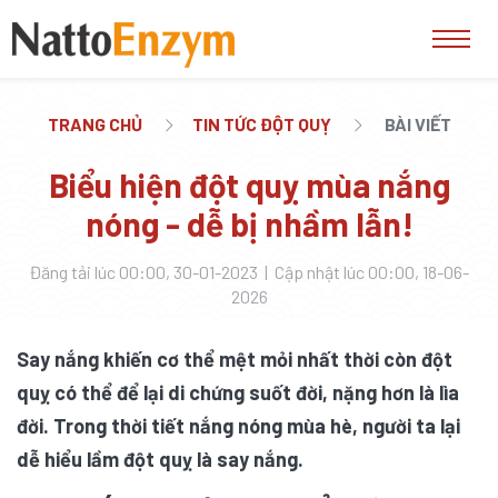
TRANG CHỦ
TIN TỨC ĐỘT QUỴ
BÀI VIẾT
Biểu hiện đột quỵ mùa nắng
nóng - dễ bị nhầm lẫn!
Đăng tải lúc 00:00, 30-01-2023 | Cập nhật lúc 00:00, 18-06-
2026
Say nắng khiến cơ thể mệt mỏi nhất thời còn đột
quỵ có thể để lại di chứng suốt đời, nặng hơn là lìa
đời. Trong thời tiết nắng nóng mùa hè, người ta lại
dễ hiểu lầm đột quỵ là say nắng.