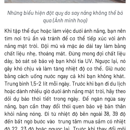
Những biểu hiện đột quỵ do say nắng không thể bỏ
qua (Ảnh minh hoạ)
Khi tập thể dục hoặc làm việc dưới ánh nắng, bạn nên
tìm nơi trú ẩn và tránh để cơ thể tiếp xúc với ánh
nắng mặt trời. Đội mũ và mặc áo dài tay làm bằng
chất liệu nhẹ, thoáng mát. Đừng mong đợi chất liệu
dày, bó sát sẽ bảo vệ bạn khỏi tia UV. Ngược lại, nó
gây khó chịu và làm tăng nhiệt độ cơ thể. Giữ nước
bằng cách uống nước ngay cả khi bạn không khát.
Trung bình 1,5-2 lít mỗi ngày. Trước khi bạn đi du lịch
hoặc dành nhiều giờ dưới ánh nắng mặt trời, hãy theo
dõi dự báo thời tiết trong ngày. Để ngăn ngừa say
nắng, bạn cần thay đổi thói quen bảo vệ bản thân
khỏi nắng nóng. Đi từ nhiệt độ bên ngoài 38, 39 độ
đến bất ngờ bước vào trung tâm mua sắm có nhiệt
độ 22, 23 độ hoặc ngược lại. Trước khi thay đổi môi