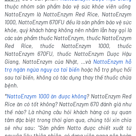
thuộc nhóm sản phẩm bảo vệ sức khỏe viên uống
NattoEnzym là NattoEnzym Red Rice, NattoEnzym
1000, NattoEnzym 670FU đều là sản phẩm bảo vệ sức
khỏe, quý khách hàng không nên nhầm lẫn hay gọi là
các sản phẩm thuốc NattoEnzym, thuốc NattoEnzym
Red Rice, thuốc NattoEnzym 1000, thuốc
NattoEnzym 670FU, thuốc NattoEnzym Dược Hậu
Giang, NattoEnzym của Nhật, ...và
NattoEnzym hỗ
trợ ngăn ngừa nguy cơ tai biến
hoặc hỗ trợ phục hồi
sau tai biến, không có tác dụng thay thế thuốc chữa
bệnh.
*
NattoEnzym 1000 ăn được không
? NattoEnzym Red
Rice ăn có tốt không? NattoEnzym 670 đánh giá như
thế nào? Là những câu hỏi khách hàng có sự quan
tâm đặc biệt trong thời gian qua, chúng tôi xin chia
sẻ như sau: "Sản phẩm Natto được chiết xuất từ
nguyên liệu thiên nhiên, có dạng viên nang nên hoàn