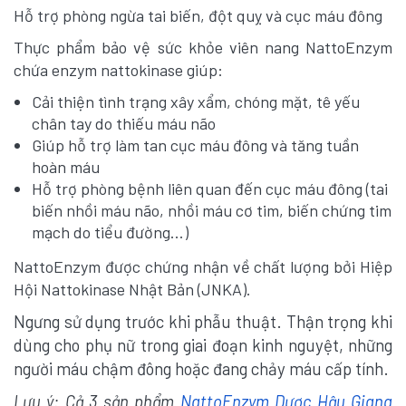
Hỗ trợ phòng ngừa tai biến, đột quỵ và cục máu đông
Thực phẩm bảo vệ sức khỏe viên nang
NattoEnzym
chứa enzym nattokinase giúp:
Cải thiện tình trạng xây xẩm, chóng mặt, tê yếu
chân tay do thiếu máu não
Giúp hỗ trợ làm tan cục máu đông và tăng tuần
hoàn máu
Hỗ trợ phòng bệnh liên quan đến cục máu đông (tai
biến nhồi máu não, nhồi máu cơ tim, biến chứng tim
mạch do tiểu đường...)
NattoEnzym được chứng nhận về chất lượng bởi Hiệp
Hội Nattokinase Nhật Bản (JNKA).
Ngưng sử dụng trước khi phẫu thuật. Thận trọng khi
dùng cho phụ nữ trong giai đoạn kinh nguyệt, những
người máu chậm đông hoặc đang chảy máu cấp tính.
Lưu ý:
Cả 3 sản phẩm
NattoEnzym Dược Hậu Giang