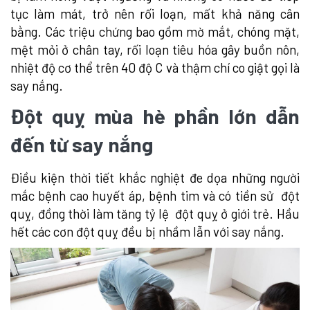
tục làm mát, trở nên rối loạn, mất khả năng cân
bằng. Các triệu chứng bao gồm mờ mắt, chóng mặt,
mệt mỏi ở chân tay, rối loạn tiêu hóa gây buồn nôn,
nhiệt độ cơ thể trên 40 độ C và thậm chí co giật gọi là
say nắng.
Đột quỵ mùa hè phần lớn dẫn
đến từ say nắng
Điều kiện thời tiết khắc nghiệt đe dọa những người
mắc bệnh cao huyết áp, bệnh tim và có tiền sử đột
quỵ, đồng thời làm tăng tỷ lệ đột quỵ ở giới trẻ. Hầu
hết các cơn đột quỵ đều bị nhầm lẫn với say nắng.