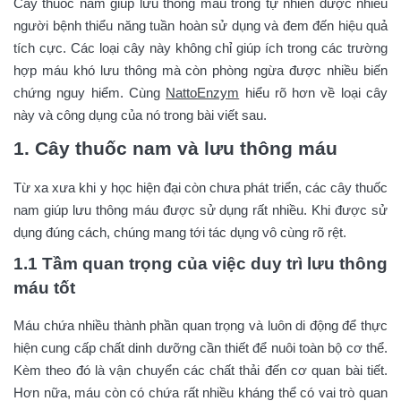
Cây thuốc nam giúp lưu thông máu trong tự nhiên được nhiều
người bệnh thiểu năng tuần hoàn sử dụng và đem đến hiệu quả
tích cực. Các loại cây này không chỉ giúp ích trong các trường
hợp máu khó lưu thông mà còn phòng ngừa được nhiều biến
chứng nguy hiểm. Cùng
NattoEnzym
hiểu rõ hơn về loại cây
này và công dụng của nó trong bài viết sau.
1. Cây thuốc nam và lưu thông máu
Từ xa xưa khi y học hiện đại còn chưa phát triển, các cây thuốc
nam giúp lưu thông máu được sử dụng rất nhiều. Khi được sử
dụng đúng cách, chúng mang tới tác dụng vô cùng rõ rệt.
1.1 Tầm quan trọng của việc duy trì lưu thông
máu tốt
Máu chứa nhiều thành phần quan trọng và luôn di động để thực
hiện cung cấp chất dinh dưỡng cần thiết để nuôi toàn bộ cơ thể.
Kèm theo đó là vận chuyển các chất thải đến cơ quan bài tiết.
Hơn nữa, máu còn có chứa rất nhiều kháng thể có vai trò quan