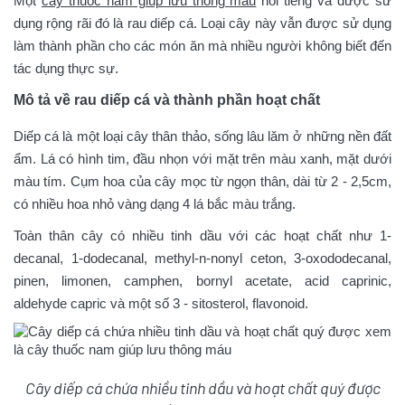
Một
cây thuốc nam giúp lưu thông máu
nổi tiếng và được sử
dụng rộng rãi đó là rau diếp cá. Loại cây này vẫn được sử dụng
làm thành phần cho các món ăn mà nhiều người không biết đến
tác dụng thực sự.
Mô tả về rau diếp cá và thành phần hoạt chất
Diếp cá là một loại cây thân thảo, sống lâu lăm ở những nền đất
ẩm. Lá có hình tim, đầu nhọn với mặt trên màu xanh, mặt dưới
màu tím. Cụm hoa của cây mọc từ ngọn thân, dài từ 2 - 2,5cm,
có nhiều hoa nhỏ vàng dạng 4 lá bắc màu trắng.
Toàn thân cây có nhiều tinh dầu với các hoạt chất như 1-
decanal, 1-dodecanal, methyl-n-nonyl ceton, 3-oxododecanal,
pinen, limonen, camphen, bornyl acetate, acid caprinic,
aldehyde capric và một số 3 - sitosterol, flavonoid.
Cây diếp cá chứa nhiều tinh dầu và hoạt chất quý được