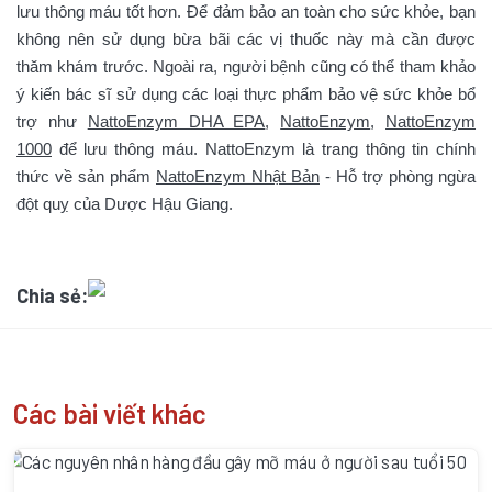
lưu thông máu tốt hơn. Để đảm bảo an toàn cho sức khỏe, bạn
không nên sử dụng bừa bãi các vị thuốc này mà cần được
thăm khám trước. Ngoài ra, người bệnh cũng có thể tham khảo
ý kiến bác sĩ sử dụng các loại thực phẩm bảo vệ sức khỏe bổ
trợ như
NattoEnzym DHA EPA
,
NattoEnzym
,
NattoEnzym
1000
để lưu thông máu. NattoEnzym là trang thông tin chính
thức về sản phẩm
NattoEnzym Nhật Bản
- Hỗ trợ phòng ngừa
đột quỵ của Dược Hậu Giang.
Chia sẻ:
Các bài viết khác