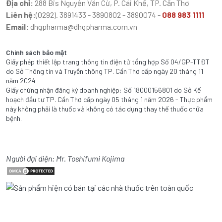
Địa chỉ:
288 Bis Nguyễn Văn Cừ, P. Cái Khế, TP. Cần Thơ
Liên hệ:
(0292). 3891433 - 3890802 - 3890074 -
088 983 1111
Email:
dhgpharma@dhgpharma.com.vn
Chính sách bảo mật
Giấy phép thiết lập trang thông tin điện tử tổng hợp Số 04/GP-TTĐT
do Sở Thông tin và Truyền thông TP. Cần Thơ cấp ngày 20 tháng 11
năm 2024
Giấy chứng nhận đăng ký doanh nghiệp: Số 18000156801 do Sở Kế
hoạch đầu tư TP. Cần Thơ cấp ngày 05 tháng 1 năm 2026 - Thực phẩm
này không phải là thuốc và không có tác dụng thay thế thuốc chữa
bệnh.
Người đại diện: Mr. Toshifumi Kojima