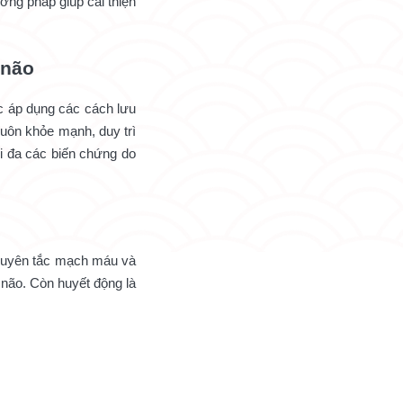
ơng pháp giúp cải thiện
 não
ệc áp dụng các cách lưu
uôn khỏe mạnh, duy trì
i đa các biến chứng do
thuyên tắc mạch máu và
 não. Còn huyết động là
.