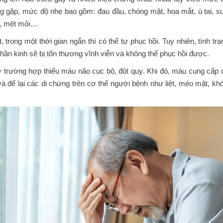
 gặp, mức độ nhẹ bao gồm: đau đầu, chóng mặt, hoa mắt, ù tai, suy
ay, mệt mỏi…
, trong một thời gian ngắn thì có thể tự phục hồi. Tuy nhiên, tình t
 thần kinh sẽ bị tổn thương vĩnh viễn và không thể phục hồi được.
 trường hợp thiếu máu não cục bộ, đột quỵ. Khi đó, máu cung cấp 
và để lại các di chứng trên cơ thể người bệnh như liệt, méo mặt, kh