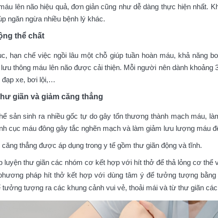
máu lên não hiệu quả, đơn giản cũng như dễ dàng thực hiện nhất. Khô
úp ngăn ngừa nhiều bệnh lý khác.
ng thể chất
c, hạn chế việc ngồi lâu một chỗ giúp tuần hoàn máu, khả năng 
 lưu thông máu lên não được cải thiện. Mỗi người nên dành khoảng 
 đạp xe, bơi lội,…
thư giãn và giảm căng thẳng
 thể sản sinh ra nhiều gốc tự do gây tổn thương thành mạch máu, l
nh cục máu đông gây tắc nghẽn mạch và làm giảm lưu lượng máu đ
m căng thẳng được áp dụng trong y tế gồm thư giãn động và tĩnh.
p luyện thư giãn các nhóm cơ kết hợp với hít thở để thả lỏng cơ thể v
 phương pháp hít thở kết hợp với dùng tâm ý để tưởng tượng bằng 
ưởng tượng ra các khung cảnh vui vẻ, thoải mái và từ thư giãn các