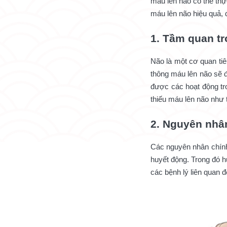
máu lên não có thể thực
máu lên não hiệu quả, 
1. Tầm quan t
Não là một cơ quan tiê
thông máu lên não sẽ 
được các hoạt động tr
thiếu máu lên não như 
2. Nguyên nhân
Các nguyên nhân chính
huyết động. Trong đó h
các bệnh lý liên quan