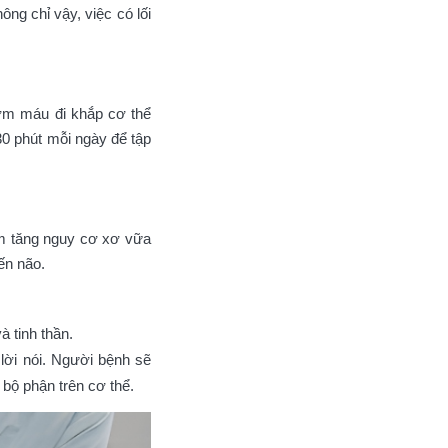
ng chỉ vậy, việc có lối
bơm máu đi khắp cơ thể
30 phút mỗi ngày để tập
àm tăng nguy cơ xơ vữa
ến não.
à tinh thần.
lời nói. Người bệnh sẽ
 bộ phận trên cơ thể.