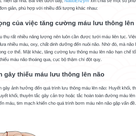
 hiện tại nhà. Bài viết dưới đây,
NattoEnzym
xin chia sẻ một số phư
đơn giản, phù hợp với nhiều đối tượng khác nhau:
rọng của việc tăng cường máu lưu thông lên
u thụ rất nhiều năng lượng nên luôn cần được tưới máu liên tục. Vi
đưa nhiều máu, oxy, chất dinh dưỡng đến nuôi não. Nhờ đó, mà não l
ong cơ thể. Mặt khác, tăng cường lưu thông máu lên não hạn chế tố
thiếu máu não thoáng qua, cục bộ thậm chí đột quỵ.
 gây thiếu máu lưu thông lên não
 gây ảnh hưởng đến quá trình lưu thông máu lên não: Huyết khối, 
uyết khối, thuyên tắc gây cản trợ hoặc tắc hoàn toàn đường máu lên
 đến máu, tim mạch khiến cho quá trình bơm máu nên não gặp vấn đề