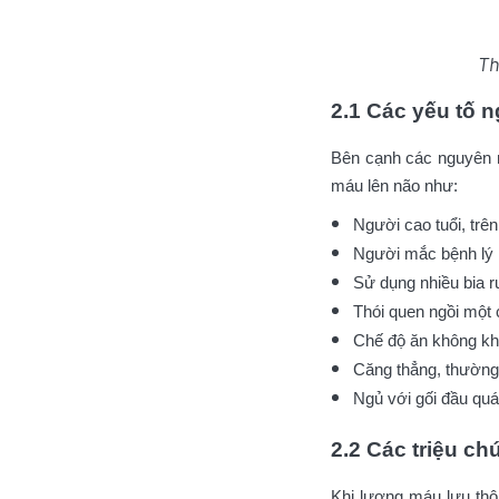
Th
2.1 Các yếu tố 
Bên cạnh các nguyên nh
máu lên não như:
Người cao tuổi, trên
Người mắc bệnh lý 
Sử dụng nhiều bia rư
Thói quen ngồi một c
Chế độ ăn không kho
Căng thẳng, thường 
Ngủ với gối đầu quá
2.2 Các triệu c
Khi lượng máu lưu thôn