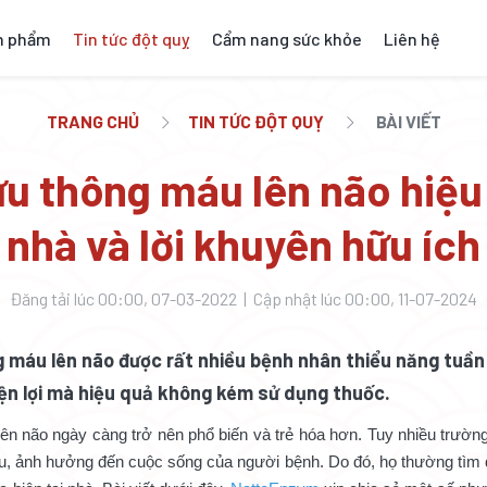
n phẩm
Tin tức đột quỵ
Cẩm nang sức khỏe
Liên hệ
TRANG CHỦ
TIN TỨC ĐỘT QUỴ
BÀI VIẾT
ưu thông máu lên não hiệu 
nhà và lời khuyên hữu ích
Đăng tải lúc 00:00, 07-03-2022 | Cập nhật lúc 00:00, 11-07-2024
g máu lên não được rất nhiều bệnh nhân thiểu năng tuầ
iện lợi mà hiệu quả không kém sử dụng thuốc.
lên não ngày càng trở nên phổ biến và trẻ hóa hơn. Tuy nhiều trườn
u, ảnh hưởng đến cuộc sống của người bệnh. Do đó, họ thường tìm 