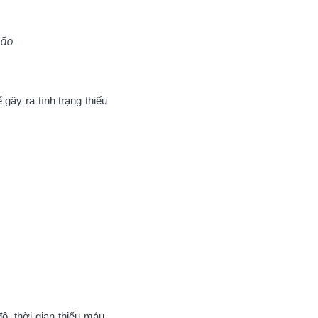
não
gây ra tình trạng thiếu
ộ, thời gian thiếu máu.