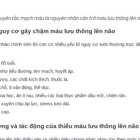
uyên tắc mạch máu là nguyên nhân cản trở máu lưu thông lên 
nguy cơ gây chậm máu lưu thông lên não
ân chính trên thì còn có nhiều yếu tố nguy cơ luôn thường trực để 
 65 tuổi.
như tiểu đường, tim mạch, huyết áp.
ợu, các chất kích thích, thuốc lá.
hỗ, ít vận động, thể dục.
a học, ăn ít rau, nhiều các loại thực phẩm dầu mỡ, chiên rán.
xuyên chịu áp lực, stress kéo dài.
 cao.
hứng và tác động của thiếu máu lưu thông lên não
g lên não thiếu gây ra nhiều triệu chứng khác nhau tùy theo mức đ