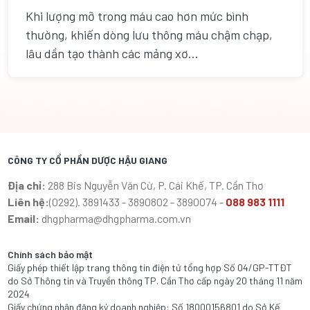
Khi lượng mỡ trong máu cao hơn mức bình
thường, khiến dòng lưu thông máu chậm chạp,
lâu dần tạo thành các mảng xơ...
CÔNG TY CỔ PHẦN DƯỢC HẬU GIANG
Địa chỉ:
288 Bis Nguyễn Văn Cừ, P. Cái Khế, TP. Cần Thơ
Liên hệ:
(0292). 3891433 - 3890802 - 3890074 -
088 983 1111
Email:
dhgpharma@dhgpharma.com.vn
Chính sách bảo mật
Giấy phép thiết lập trang thông tin điện tử tổng hợp Số 04/GP-TTĐT
do Sở Thông tin và Truyền thông TP. Cần Thơ cấp ngày 20 tháng 11 năm
2024
Giấy chứng nhận đăng ký doanh nghiệp: Số 18000156801 do Sở Kế