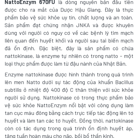
NattoEnzym 670FU
là dòng nguyên bản đầu tiên
được cho ra mắt của Dược Hậu Giang. Đây là thực
phẩm bảo vệ sức khỏe uy tín, chất lượng và an toàn.
Sản phẩm đạt chứng nhận JNKA và được khuyên
dùng với người có nguy cơ về các bệnh lý tim mạch
liên quan đến huyết khối và người sau tai biến mạch
đã ổn định. Đặc biệt, đây là sản phẩm có chứa
nattokinase, là enzyme tự nhiên có trong natto - một
loại thực phẩm được làm từ đậu nành của Nhật Bản.
Enzyme nattokinase được hình thành trong quá trình
lên men Natto dưới sự tác động của khuẩn Bacillus
subtilis ở nhiệt độ 400 độ C thân thiện với sức khỏe
người sử dụng. Nattokinase có trong thực phẩm bảo
vệ sức khỏe NattoEnzym nổi bật với công dụng làm
tan cục máu đông bằng cách trực tiếp tác động lên tơ
huyết và làm tan các tơ huyết. Đồng thời, nattokinase
còn có tác dụng trong quá trình ổn định huyết áp,
tăng tuần hoàn máu cho não, bồi bổ thần kinh.